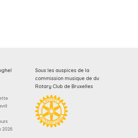
ughel
Sous les auspices de la
commission musique de du
Rotary Club de Bruxelles
ette
vril
ours
n 2026