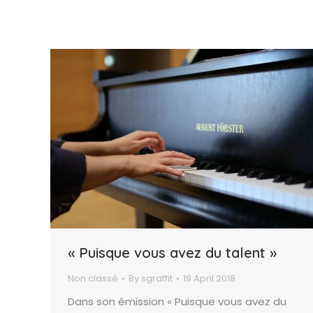
« Puisque vous avez du talent »
Non classé
By
sgraffit
19 April 2018
Dans son émission « Puisque vous avez du