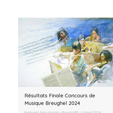
Résultats Finale Concours de
Musique Breughel 2024
featured
,
Non classé
By
sgraffit
3 April 2024