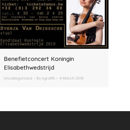
Benefietconcert Koningin
Elisabethwedstrijd
Uncategorized
By
sgraffit
4 March 2019