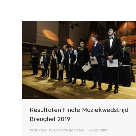
Resultaten Finale Muziekwedstrijd
Breughel 2019
featured-nl
,
Uncategorized
By
sgraffit