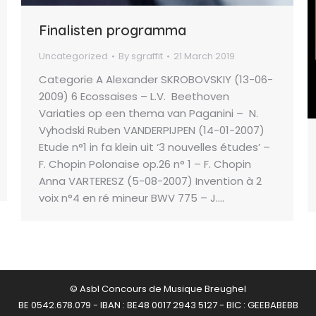
Finalisten programma
Uncategorized
By
sgraffit
21 March 2019
Categorie A Alexander SKROBOVSKIY (13-06-
2009) 6 Ecossaises – L.V. Beethoven
Variaties op een thema van Paganini – N.
Vyhodski Ruben VANDERPIJPEN (14-01-2007)
Etude n°1 in fa klein uit ‘3 nouvelles études’ –
F. Chopin Polonaise op.26 n° 1 – F. Chopin
Anna VARTERESZ (5-08-2007) Invention à 2
voix n°4 en ré mineur BWV 775 – J.…
© Asbl Concours de Musique Breughel
BE 0542.678.079 - IBAN : BE48 0017 2943 5127 - BIC : GEEBABEBB