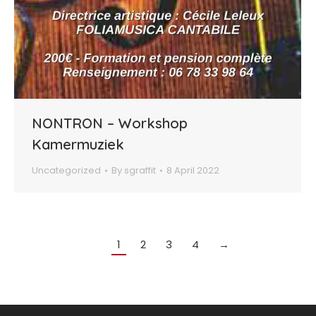
NONTRON – Workshop
Kamermuziek
Uncategorized
By
sgraffit
8 April 2022
1
2
3
4
→