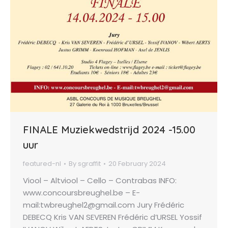
FINALE Muziekwedstrijd 2024 -15.00
uur
featured-nl
By
sgraffit
20 February 2024
Viool – Altviool – Cello – Contrabas INFO:
www.concoursbreughel.be – E-
mail:twbreughel2@gmail.com Jury Frédéric
DEBECQ Kris VAN SEVEREN Frédéric d’URSEL Yossif