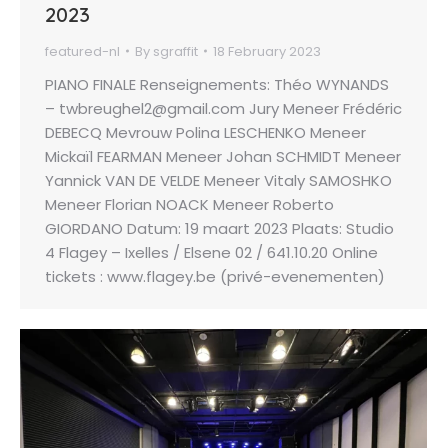
2023
featured-nl
By
sgraffit
18 February 2023
PIANO FINALE Renseignements: Théo WYNANDS
– twbreughel2@gmail.com Jury Meneer Frédéric
DEBECQ Mevrouw Polina LESCHENKO Meneer
Mickaïl FEARMAN Meneer Johan SCHMIDT Meneer
Yannick VAN DE VELDE Meneer Vitaly SAMOSHKO
Meneer Florian NOACK Meneer Roberto
GIORDANO Datum: 19 maart 2023 Plaats: Studio
4 Flagey – Ixelles / Elsene 02 / 641.10.20 Online
tickets : www.flagey.be (privé-evenementen)