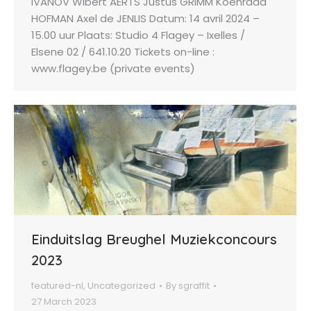
IVANOV Wibert AERTS Justus GRIMM Koenraad
HOFMAN Axel de JENLIS Datum: 14 avril 2024 –
15.00 uur Plaats: Studio 4 Flagey – Ixelles /
Elsene 02 / 641.10.20 Tickets on-line :
www.flagey.be (private events)
Einduitslag Breughel Muziekconcours
2023
featured-nl
,
Uncategorized
By
sgraffit
27 March 2023