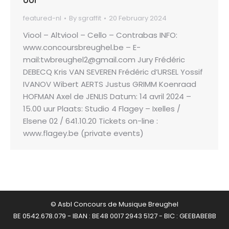
featured-nl
By
sgraffit
20 February 2024
Viool – Altviool – Cello – Contrabas INFO:
www.concoursbreughel.be – E-
mail:twbreughel2@gmail.com Jury Frédéric
DEBECQ Kris VAN SEVEREN Frédéric d’URSEL Yossif
IVANOV Wibert AERTS Justus GRIMM Koenraad
HOFMAN Axel de JENLIS Datum: 14 avril 2024 –
15.00 uur Plaats: Studio 4 Flagey – Ixelles /
Elsene 02 / 641.10.20 Tickets on-line :
www.flagey.be (private events)
© Asbl Concours de Musique Breughel
BE 0542.678.079 - IBAN : BE48 0017 2943 5127 - BIC : GEEBABEBB