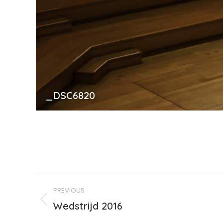
_DSC6820
Album
PREVIOUS
navigation
Previous
Wedstrijd 2016
album: