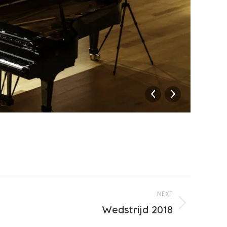
_DSC
NEXT
Wedstrijd 2018