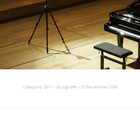
Category:
2017
By
sgraffit
12 December 2018
Next
album: