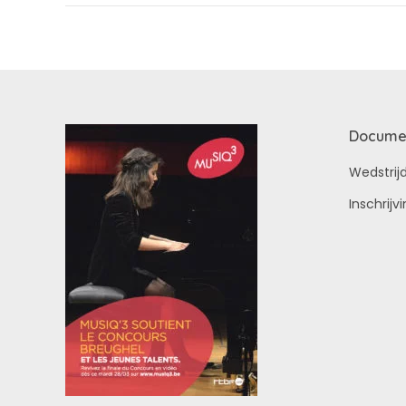
Docume
Wedstrij
Inschrijv