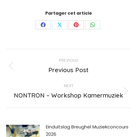
Partager cet article
Share
Share
Share
Share
on
on
on
on
Facebook
X
Pinterest
WhatsApp
Post
PREVIOUS
navigation
Previous
Previous Post
post:
NEXT
Next
NONTRON – Workshop Kamermuziek
post:
Einduitslag Breughel Muziekconcours
2026