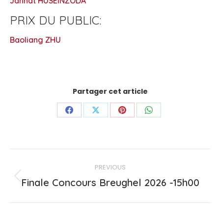
Jannat HUSEINZODA
PRIX DU PUBLIC:
Baoliang ZHU
Partager cet article
Share
Share
Share
Share
on
on
on
on
Facebook
X
Pinterest
WhatsApp
Post
PREVIOUS
navigation
Previous
Finale Concours Breughel 2026 -15h00
post: