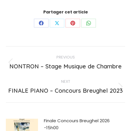
Partager cet article
Share
Share
Share
Share
on
on
on
on
Facebook
X
Pinterest
WhatsApp
Post
PREVIOUS
navigation
Previous
NONTRON – Stage Musique de Chambre
post:
NEXT
Next
FINALE PIANO – Concours Breughel 2023
post:
Finale Concours Breughel 2026
-15h00