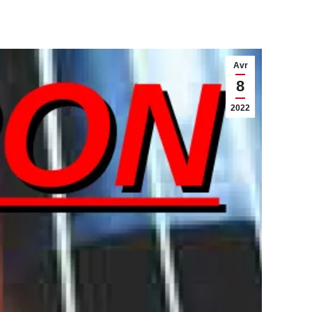
Avr
8
2022