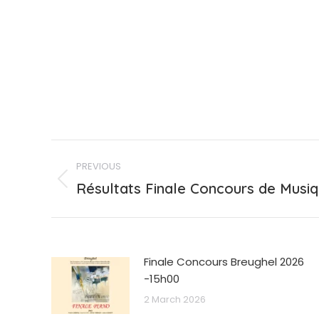
Post
PREVIOUS
navigation
Previous
Résultats Finale Concours de Musi
post:
Finale Concours Breughel 2026
-15h00
2 March 2026