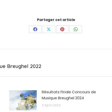
Partager cet article
Share
Share
Share
Share
on
on
on
on
Facebook
X
Pinterest
WhatsApp
Next
que Breughel 2022
post:
Résultats Finale Concours de
Musique Breughel 2024
3 April 2024