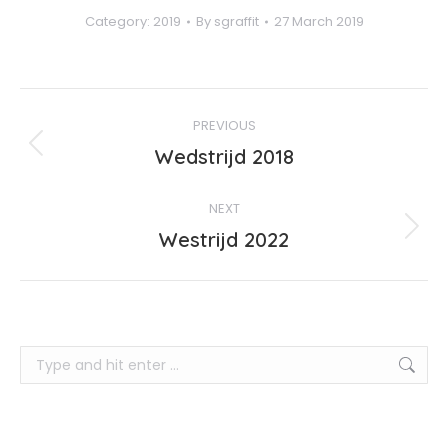
Category:
2019
By
sgraffit
27 March 2019
Album
PREVIOUS
navigation
Previous
Wedstrijd 2018
album:
NEXT
Next
Westrijd 2022
album:
Search: